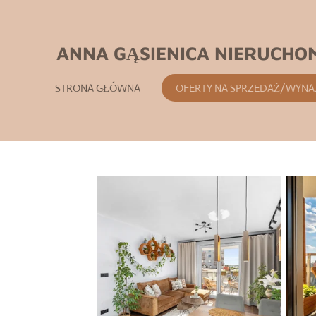
Przejdź
do
ANNA GĄSIENICA NIERUCHO
głównej
treści
STRONA GŁÓWNA
OFERTY NA SPRZEDAŻ/WYNA