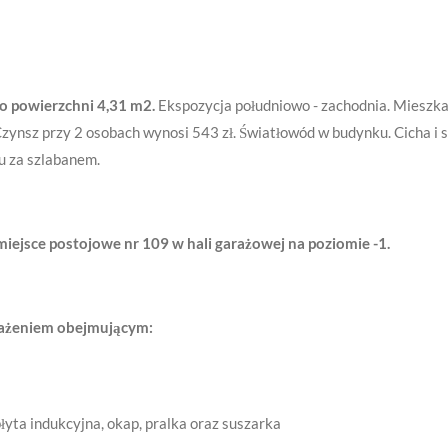
o powierzchni 4,31 m2.
Ekspozycja południowo - zachodnia. Mieszka
 Czynsz przy 2 osobach wynosi 543 zł. Światłowód w budynku. Cicha i
u za szlabanem.
iejsce postojowe nr 109 w hali garażowej na poziomie -1.
sażeniem obejmującym:
yta indukcyjna, okap, pralka oraz suszarka