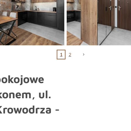
1
2
pokojowe
konem, ul.
Krowodrza -