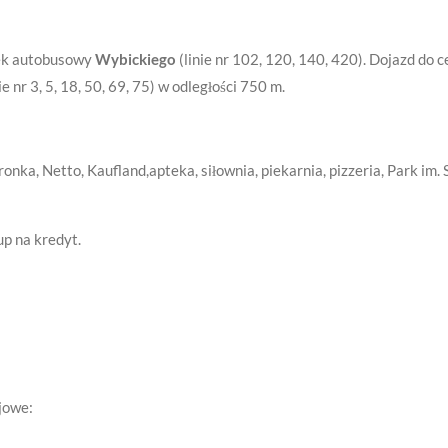
nek autobusowy
Wybickiego
(linie nr 102, 120, 140, 420). Dojazd do
nie nr 3, 5, 18, 50, 69, 75) w odległości 750 m.
ronka, Netto, Kaufland,apteka, siłownia, piekarnia, pizzeria, Park i
up na kredyt.
jowe: